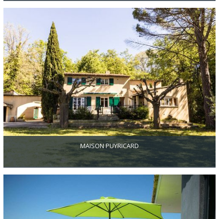
Parc Jourdan/Roy René,à 10 min à pied du cours Mirabeau,au
second étage d’un immeuble,t3 d'environ 70m2+cave.Il se compose
d'une grande entrée avec placard qui distribue comme ceci: -à l'Est
; une cuisine séparée aménagée et équipée et un petit balcon,une
chambre.- au Nord;un wc séparé et une salle d'eau.-à l'ouest ;un
séjour avec balcon et une chambre.Double vitrage.porte
blindée,électricité refaite.cuisine et salle d'eau sont rénovées.
MAISON PUYRICARD
Maison traditionnelle d'environ 160m2 sur 4000m2 de terrain
arboré. La maison se compose d'un séjour de 45m2, une cuisine
séparée, une buanderie, une chambre avec salle d'eau au rez de
chaussée, un wc séparé. A l'étage, 3 chambres, une salle de bains
et wc séparé. En extérieur vous bénéficiez d'une terrasse avec
cuisine d'été, une piscine, un abris voiture et dépendances. Située
dans un environnement vert et au calme absolu.