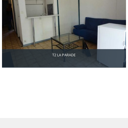
T2 LA PARADE
T2 d'environ 30 m2 dans résidence avec piscine et tennis IDÉAL
Investisseur ou primo accédant