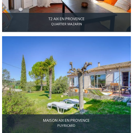
T2 AIX EN PROVENCE
QUARTIER MAZARIN
Quartier Mazarin ,au dernier étage, appartement très lumineux
environ 45 M2 deux chambres , travaux à prévoir.
MAISON AIX EN PROVENCE
PUYRICARD