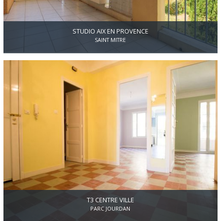
STUDIO AIX EN PROVENCE
SAINT MITRE
AIX OUEST Route d'Eguilles, dans résidence sécurisée, au second
étage avec ascenseur d'un immeuble en copropriété de 1995,
studio d'environ 21m2. Il se compose d'un séjour avec placards
donnant sur une terrasse exposée ouest de 10m2, une
kitchenette aménagée équipée et une salle d'eau avec wc. parking
privatif numéroté.
T3 CENTRE VILLE
PARC JOURDAN