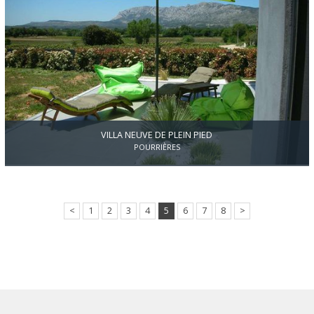
VILLA NEUVE DE PLEIN PIED
POURRIÈRES
A 25 km d'Aix en Provence, magnifique maison d'architecte
écologique et biologique, de 133 m2, ultra moderne, distribuée par
un immense salon/séjour et cuisine en open space de plus de
<
1
2
3
4
5
6
7
8
>
73m2, lumineuse, vue imprenable sur la Ste Victoire et un couché
de soleil incontournable, 3 chbres dont une suite, garage (2),
plus pk intérieur, cos résiduel, piscinable, s/terrain 1600m2 clos.
Dans la nature au calme à proximité du village.