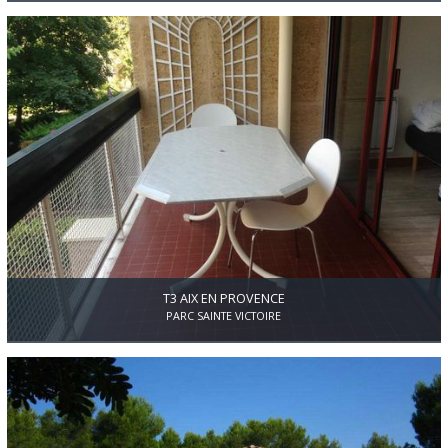
second étage d'un immeuble Aix nord.Cet appartement calme,
traversant avec exposition Est Ouest, composé d'une entrée,un
séjour donnant sur un grand balcon filant et la vue sur la Sainte,2
chambres;une salle de bain,une cuisine avec loggia et des
placards.Une cave et parking collectif dans la résidence.
T3 AIX EN PROVENCE
PARC SAINTE VICTOIRE
A 2 min à pied de la rue d'Italie et du quartier Mazarin, dans
résidence recherchée t3 d'environ 80m2,À RÉNOVER, au premier
étage avec Terrasse,il se compose d'une entrée ,une cuisine
séparée,un séjour et 2 chambres,une salle de bains,et un wc
séparé,un cellier et un PARKING PRIVATIF