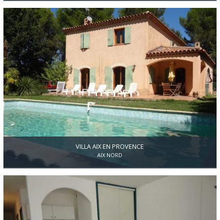
Au cœur de la campagne aixoise, maison de plain pied de 117m²
sur un terrain clos et arboré de 1250m². En position dominante
avec une vue dégagée, sa situation offre un agréable cadre de vie
tout en étant à proximité des communes de Venelles, Puyricard et
Aix-en-Provence. La maison, construite en 1996 et mitoyenne par le
garage, se présente comme suit: Un hall d'entrée, un spacieux
séjour d'environ 39m² orienté sud, une cuisine indépendante
aménagée; côté nuit, trois chambres de 12m², 14m² et 16m² avec de
nombreux rangements, une salle de bains. Terrain piscinable avec
permis accordé en 2015, petite dépendance de 20m² aménageable.
VILLA AIX EN PROVENCE
AIX NORD
Aix Nord,maison d’environ 160m2 sur un terrain de 1100m2 avec
piscine et pool house.Au RDC, un séjour de 43 m2 avec cheminée,
donnant sur la terrasse et la piscine bâtie en traditionnel exposées
ouest, une cuisine ouverte et une arrière cuisine. Une chambre
avec salle de bain (douche et baignoire).A l’étage 4 chambres,une
salle de bain.