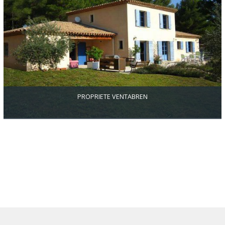
PROPRIÉTÉ VENTABREN
Ventabren dans joli village résidentiel à dix minutes d'Aix, facilité
d’accès aéroport, TGV, dans la colline ,quartier recherché, très
belle maison sur 4000 m2 de terrain, cos résiduel . 200 m2
habitable, 5 chambres grand séjour avec cuisine équipée
américaine. Belle piscine, immense sous sol, grand garage de 56
m2 aménageable, prestations de qualité maison d'architecte
réalisée avec soin.