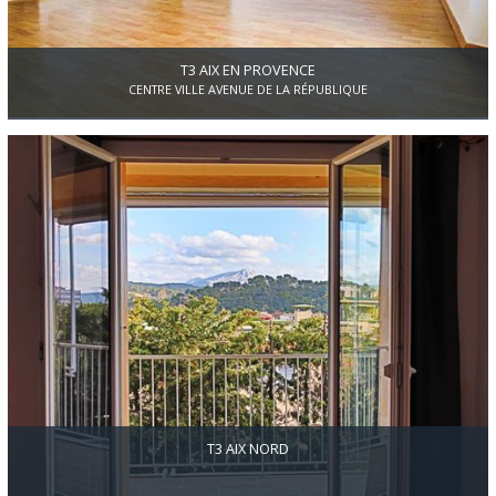
T3 AIX EN PROVENCE
CENTRE VILLE AVENUE DE LA RÉPUBLIQUE
Aix Quartier avenue de la République,au premier et dernier étage
d'un immeuble avec peu de charges appartement T3 d'environ
78m2.Il se compose d'un grand séjour avec cuisine ouverte,une
salle d'eau et 2 chambres.On peut transformer cet appartement en
t4 idéal en colocation .Possibilité d'obtenir une place de parking
privative en sus.
T3 AIX NORD
Superbe vue dégagée sur la Sainte Victoire de cet appartement au