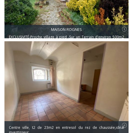
MAISON ROGNES
EXCLUSIVITÉ-Proche village à pied .Sur un Terrain d'environ 500m2
,Maison construite dans les années 60,mitoyenne d'un côté , en R+1
et d'une surface totale d'environ 140m2 (70 M2 par niveau). Elle est à
rénover entièrement.Au rez de chaussée, un sous-sol total divisé en
3 volumes .Au premier étage ,on trouve un séjour et une cuisine
séparée donnant sur balcon fermé par une véranda,2 chambres et
une salle de bain.
Centre ville, t2 de 23m2 en entresol du rez de chaussée,idéal
investisseur.