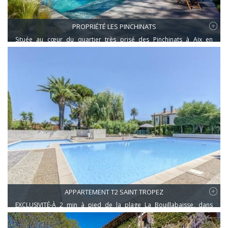
PROPRIÉTÉ LES PINCHINATS
Située au cœur du quartier très prisé des Pinchinats à Aix en
Provence, à quelques minutes des écoles, des transports et de
toutes les commodités d'usage, découvrez cette maison
entièrement rénovée et agrandie en 2012, sur un terrain de 5 000
m2 avec sa piscine chauffée. Ce bien rare à Aix en Provence est en
parfait état et ne nécessite aucun travaux.
APPARTEMENT T2 SAINT TROPEZ
EXCLUSIVITÉ-À 2 min à pied de la plage La Bouillabaisse, dans
résidence sécurisée (GARDIEN)et avec piscine ,appartement T2 en
rez de jardin.Traversant (Est- Ouest),totalement rénové en 2017.Il se