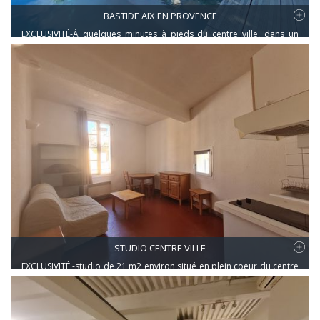
BASTIDE AIX EN PROVENCE
EXCLUSIVITÉ-À quelques minutes à pieds du centre ville, dans un
quartier calme et avec les commodités à proximité, Bastide du
19ieme siècle assise sur un terrain de 600m2 environ.Joli jardin
arboré et fleuri, avec piscine 8x4 sécurisée par un rideau
automatique, la maison a été rénovée en 2012.Elle se compose au
rez de chaussée d'une entrée donnant sur une salle à manger avec
cheminée,un séjour avec mezzanine,une cuisine aménagée et
équipée,une salle de bains dressing et une chambre.À l' étage, 2
chambres , 2 salles d'eau avec wc et un dressing.
STUDIO CENTRE VILLE
EXCLUSIVITÉ -studio de 21 m2 environ situé en plein coeur du centre
historique, lumineux 3ème étage sur 4. Pièce de vie avec kitchenette
équipée, une salle d'eau avec wc, nombreux rangements, double
vitrage. Idéal investissement ou premier achat.