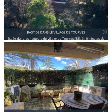
BASTIDE DANS LE VILLAGE DE TOURVES
Située dans les hauteurs du village de Tourves (83), à 10 minutes de
toutes les commodités, des écoles, et des grands axes routiers,
venez découvrir cette jolie maison familiale de 220 m2 construite
dans les années 80 sur deux niveaux dominant son terrain en
restanques de 6500 m2.