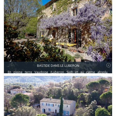
compose d'une terrasse côté Ouest,un séjour avec cuisine
aménagée et équipée,une salle d'eau avec wc,une chambre avec
climatisation donnant sur une seconde terrasse côté Est.Une cave et
une place de parking privative en sous sol complètent ce bien.
BASTIDE DANS LE LUBERON
En pleine terre Vaudoise (Luberon Sud) et au calme absolu,
authentique bastide Provençale en pierre. Construite en 1840 et
exposée Sud, l'ensemble est composé de 13 pièces sur 462m2 de
surface de plancher réparti sur 3 niveaux avec des hauteurs sous
plafond de 3m. Le terrain, de 1895m2, est clos sur les voies
publiques. La bastide est régulièrement rénovée depuis 20 ans dans
le respect des volumes et des matériaux de l'époque.