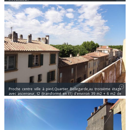
Proche centre ville à pied,Quartier Bellegarde,au troisième étage
avec ascenseur, t2 (transformé en t1) d'environ 39 m2 + 6 m2 de
balcon.Exposé Sud,il se compose d'une entrée donnant sur un
cuisine séparée,un séjour d'environ 20m2 (avec placards),une salle
d'eau et wc séparé.une cave.Appartement loué 706€ cc ( 631€ hc+75
de charges)échéance du bail octobre 2023.