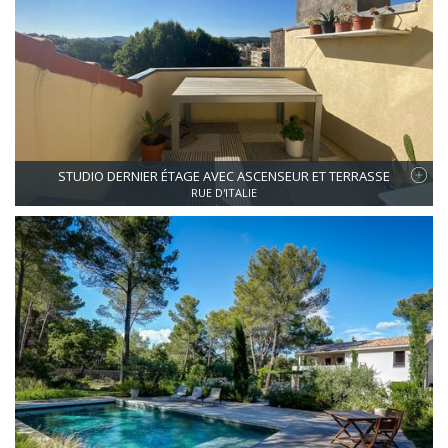
STUDIO DERNIER ÉTAGE AVEC ASCENSEUR ET TERRASSE
RUE D'ITALIE
Très rare,Centre ville ,sous les toits ,au 3ieme et dernier étage avec
ascenseur,charmant studio de 28m2 (22m2 carrez)avec
terrasse(7m2) au calme plein sud et vue dégagée.Appartement
rénové en 2019 ,équipée d'une vraie cuisine ( plaque,four,lave
vaisselle),climatisé,volets roulants et double vitrage, idéal comme
pied à terre ou investissement locatif.